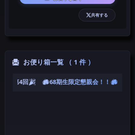
共有する
お便り箱一覧 （ 1 件 ）
🎉第4回🎉 🍻68期生限定懇親会！！🍻
お便りを書く