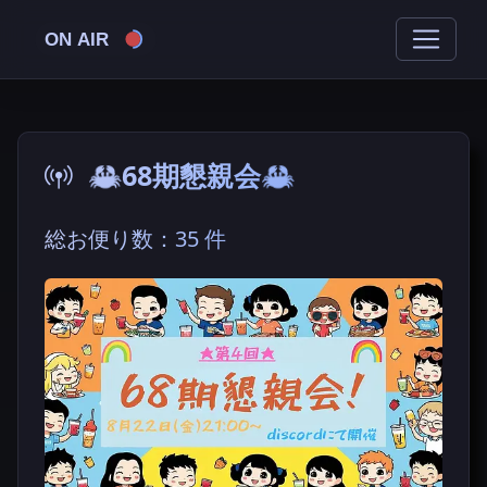
ON AIR
🦀68期懇親会🦀
総お便り数：35 件