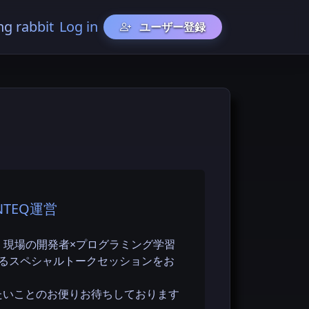
ng rabbit
Log in
ユーザー登録
TEQ運営
で、現場の開発者×プログラミング学習
よるスペシャルトークセッションをお
たいことのお便りお待ちしております