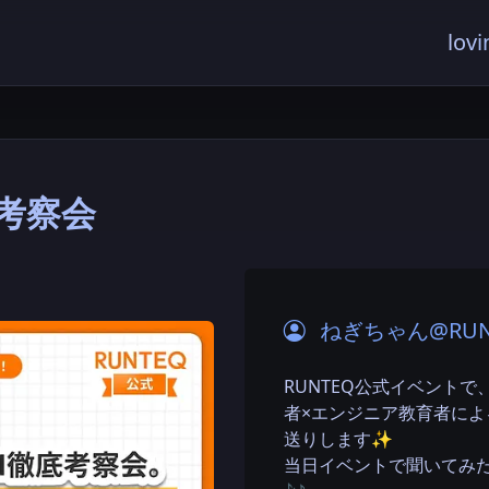
lovi
底考察会
ねぎちゃん@RUN
RUNTEQ公式イベント
者×エンジニア教育者に
送りします✨
当日イベントで聞いてみ