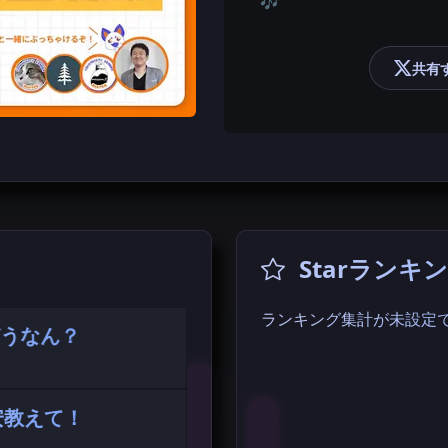
🎶
共有
Starランキ
ランキング集計が未設定
どうなん？
安教えて！
変わるのか？AI時代にエン
エンジニアの仕事」につい