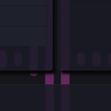
ております！
ド大歓迎
い方や向き合い方に不安は
ださい！
常を教えてください！
お便りを書く
受講生、ひさじゅ校長、ど
はこちらにご投稿お願いし
お便りを書く
お便りを書く
お便りを書く