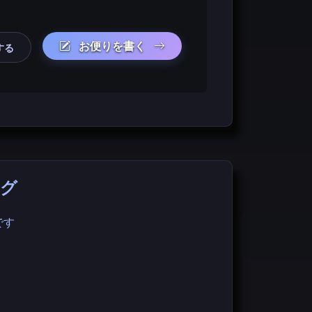
お便りを書く
する
ング
です