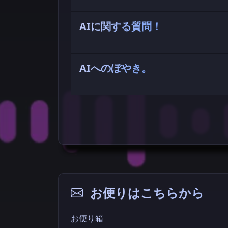
て気になることやご意見のお便りお待ちし
AIに関する質問！
※素朴な疑問・大喜利・やらかしエピソー
※大喜利・やらかしエピソード・大歓迎
プログラミング学習を進める中で、AIの使
ありませんか？実体験やお悩みをご投稿く
些細なことでも構いません！AIと過ごす日
AIへのぼやき。
AIを現場で活用するエンジニアや、周りの
なた向けでも構いません！AIに関する質問
ます！
どうぞご自由におぼやきください。
※叫びでも可。
お便りはこちらから
お便り箱